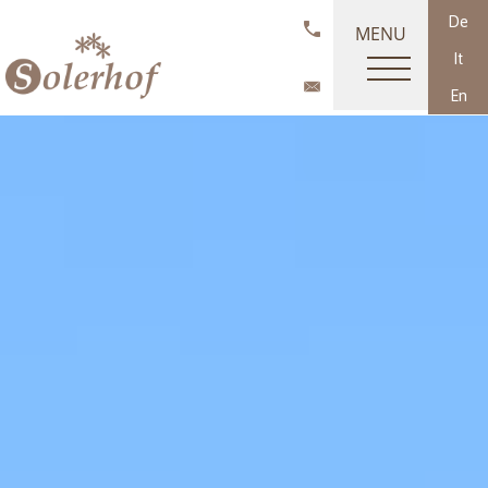
De
MENU
It
En