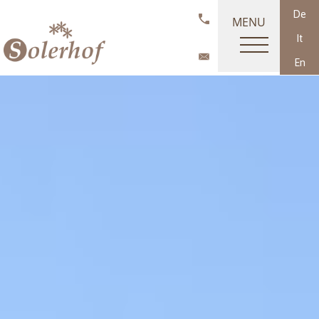
De
MENU
It
En