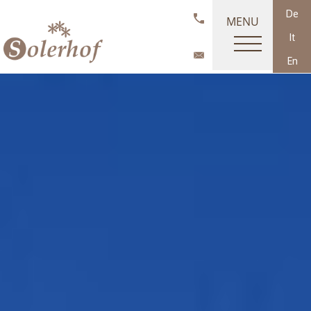
De
MENU
It
En