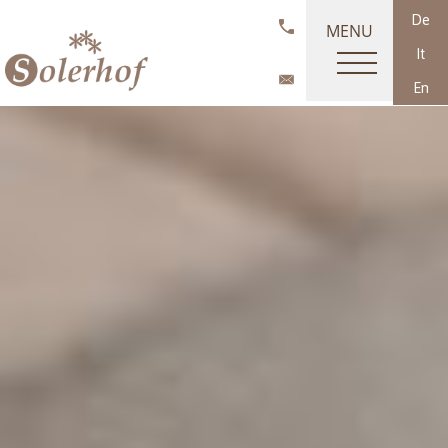
De
MENU
It
En