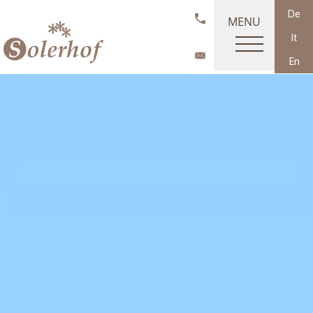
De
MENU
It
En