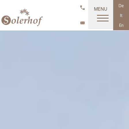
De
MENU
It
En