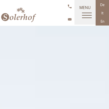
De
MENU
It
En